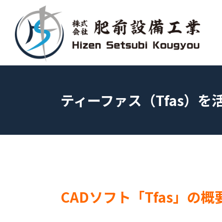
ティーファス（Tfas）
CADソフト「Tfas」の概