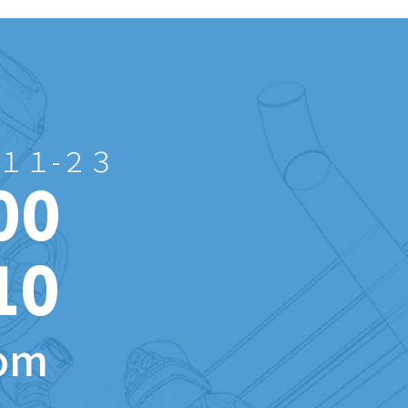
１１-２３
00
10
om